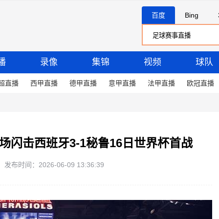
百度
Bing
播
录像
集锦
视频
球队
超直播
西甲直播
德甲直播
意甲直播
法甲直播
欧冠直播
场闪击西班牙3-1秘鲁16日世界杯首战
发布时间：2026-06-09 13:36:39