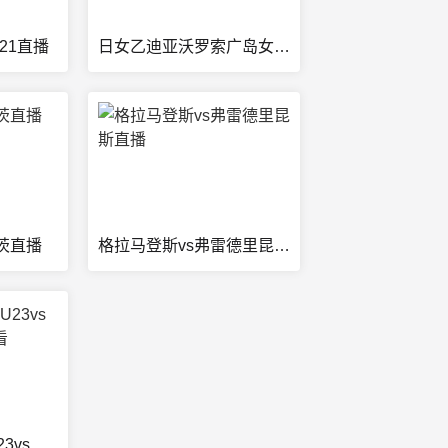
21直播
日女乙迪亚沃罗索广岛女足vs吉备国际大学女足在线观看
茨直播
格拉马登斯vs弗雷德里昆斯直播
巴圣青乙莫阿FCU23vs乌尼昂U23在线观看