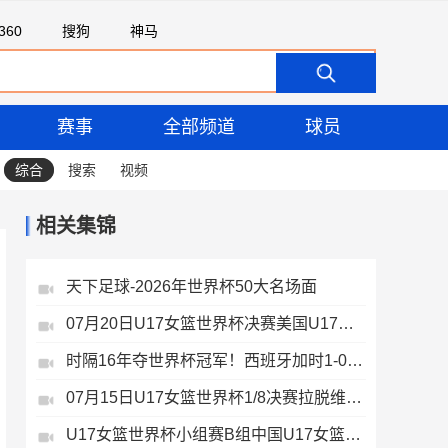
360
搜狗
神马
赛事
全部频道
球员
综合
搜索
视频
相关集锦
天下足球-2026年世界杯50大名场面
07月20日U17女篮世界杯决赛美国U17女篮82-73西班牙U17女篮集锦
时隔16年夺世界杯冠军！西班牙加时1-0阿根廷费兰制胜恩佐染红
07月15日U17女篮世界杯1/8决赛拉脱维亚U17女篮60-83中国U17女篮集锦
U17女篮世界杯小组赛B组中国U17女篮36-72西班牙U17女篮集锦