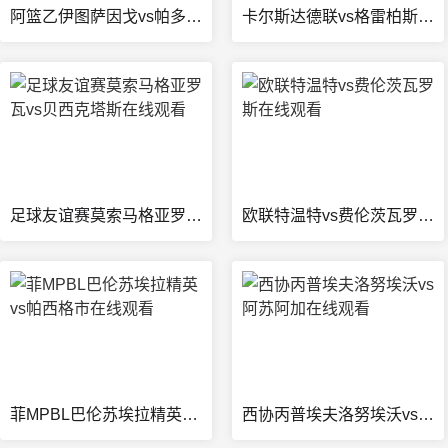
阿篮乙伊图萨因戈vs帕多瓦之家在线观看
卡尔斯达德联vs格雷柏斯塔德直播
足球友谊赛莫索马格亚罗瓦vs贝西克塔斯在线观看
欧联特温特vs费伦茨瓦罗斯在线观看
菲MPBL巴伦苏埃拉精英vs帕西格市在线观看
西协丙普埃夫洛努埃沃vs阿苏阿加在线观看