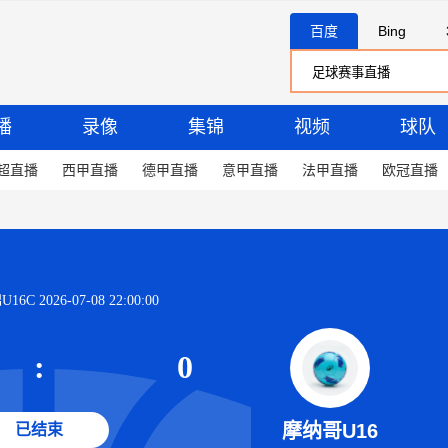
百度
Bing
播
录像
集锦
视频
球队
超直播
西甲直播
德甲直播
意甲直播
法甲直播
欧冠直播
16C 2026-07-08 22:00:00
:
0
摩纳哥U16
已结束