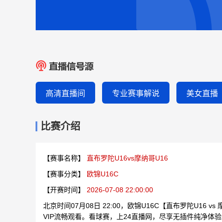
高清直播间
专业赛事解说
美女直播
比赛介绍
【赛事名称】
直布罗陀U16vs摩纳哥U16
【赛事分类】
欧锦U16C
【开赛时间】
2026-07-08 22:00:00
北京时间07月08日 22:00，欧锦U16C【直布罗陀U16
VIP流畅观看。看球赛，上24直播网，尽享无插件纯净体