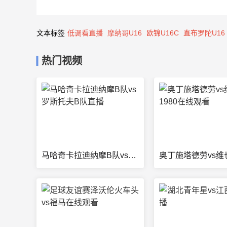
文本标签
低调看直播
摩纳哥U16
欧锦U16C
直布罗陀U16
热门视频
马哈奇卡拉迪纳摩B队vs罗斯托夫B队直播