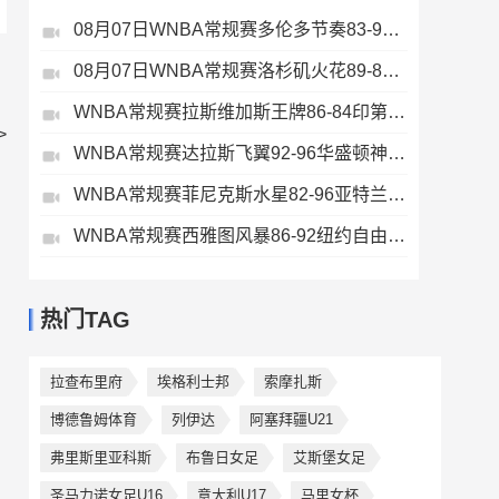
08月07日WNBA常规赛多伦多节奏83-97波特兰火焰集锦
08月07日WNBA常规赛洛杉矶火花89-82明尼苏达山猫全场集锦
WNBA常规赛拉斯维加斯王牌86-84印第安纳狂热全场集锦
>
WNBA常规赛达拉斯飞翼92-96华盛顿神秘人全场集锦
WNBA常规赛菲尼克斯水星82-96亚特兰大梦想全场集锦
WNBA常规赛西雅图风暴86-92纽约自由人全场集锦
热门TAG
拉查布里府
埃格利士邦
索摩扎斯
博德鲁姆体育
列伊达
阿塞拜疆U21
弗里斯里亚科斯
布鲁日女足
艾斯堡女足
圣马力诺女足U16
意大利U17
马里女杯