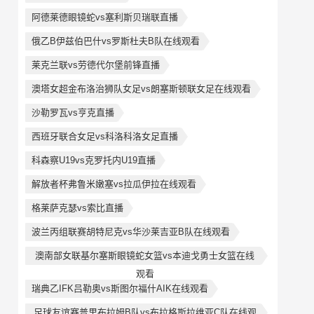
阿德莱德眼镜蛇vs塞利斯贝瑞联直播
俄乙B伊兹伯巴什vs罗斯杜夫B队在线观看
莱克兰联vs劳德代尔堡前锋直播
澳塔女超金布洛治狮队女足vs朗塞斯顿联女足在线观看
沙勒罗瓦vs亨克直播
西班牙联合女足vs科洛科洛女足直播
科森察U19vs克罗托内U19直播
解放者杯弗鲁米嫩塞vs拉瓜伊拉在线观看
格莱萨克瑟vs索比直播
波兰丙组联赛胡特尼克vs华沙莱吉亚B队在线观看
澳南部女联基尔塞斯眼镜蛇女篮vs本迪戈勇士女篮在线
观看
瑞典乙IFK吕勒奥vs斯图尔福什AIK在线观看
足球友谊赛普里布拉姆B队vs布拉格斯拉维亚C队在线观