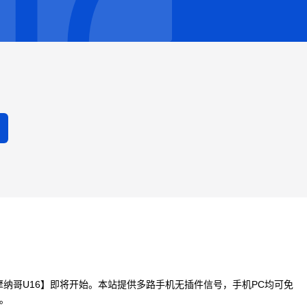
 vs 摩纳哥U16】即将开始。本站提供多路手机无插件信号，手机PC均可免
验。