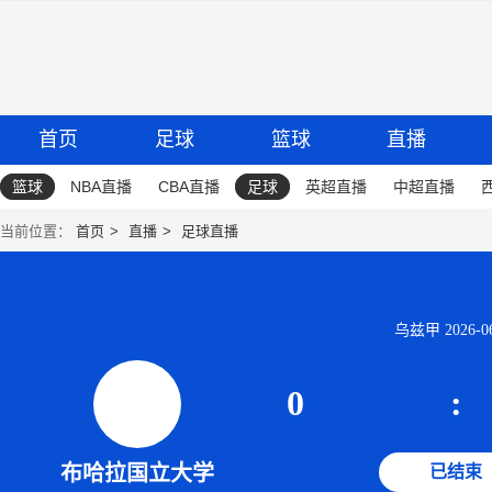
首页
足球
篮球
直播
篮球
NBA直播
CBA直播
足球
英超直播
中超直播
当前位置：
首页
直播
足球直播
乌兹甲 2026-06-
0
:
布哈拉国立大学
已结束