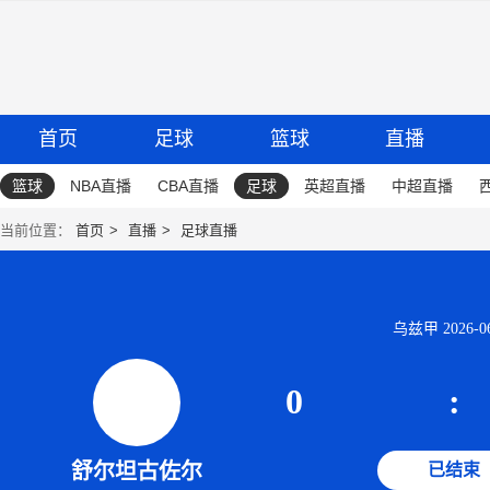
首页
足球
篮球
直播
篮球
NBA直播
CBA直播
足球
英超直播
中超直播
当前位置：
首页
直播
足球直播
乌兹甲 2026-06-
0
:
舒尔坦古佐尔
已结束