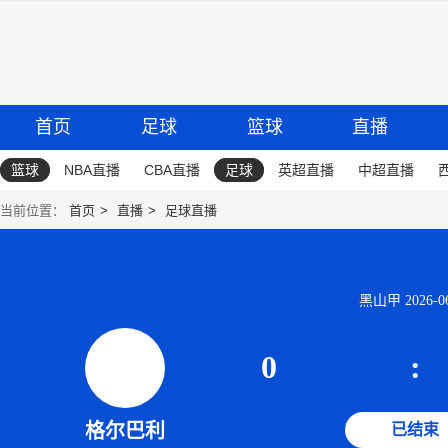
首页
足球
篮球
直播
篮球
NBA直播
CBA直播
足球
英超直播
中超直播
当前位置：
首页
直播
足球直播
黑山甲 2026-06-
0
:
格尔巴利
已结束