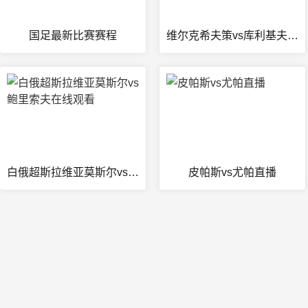
国足最新比赛赛程
维尔克希夫策vs库利基夫直播
白俄超斯拉维亚莫斯尔vs鲍里索夫在线观看
皮帕斯vs尤帕直播