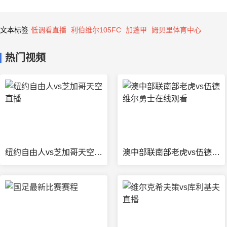
文本标签
低调看直播
利伯维尔105FC
加蓬甲
姆贝里体育中心
热门视频
纽约自由人vs芝加哥天空直播
澳中部联南部老虎vs伍德维尔勇士在线观看