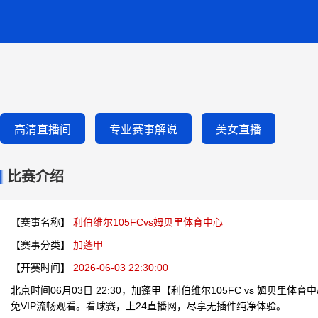
高清直播间
专业赛事解说
美女直播
比赛介绍
【赛事名称】
利伯维尔105FCvs姆贝里体育中心
【赛事分类】
加蓬甲
【开赛时间】
2026-06-03 22:30:00
北京时间06月03日 22:30，加蓬甲【利伯维尔105FC vs 姆贝
免VIP流畅观看。看球赛，上24直播网，尽享无插件纯净体验。