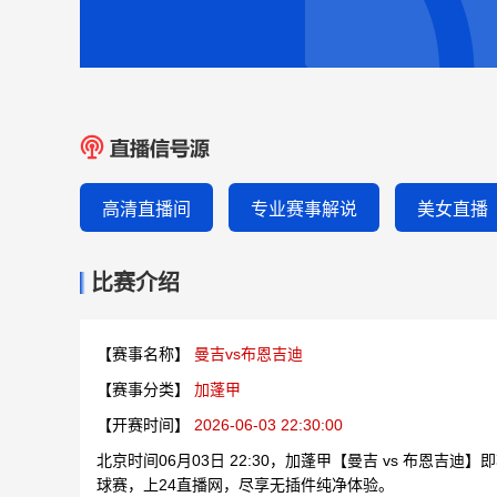
高清直播间
专业赛事解说
美女直播
比赛介绍
【赛事名称】
曼吉vs布恩吉迪
【赛事分类】
加蓬甲
【开赛时间】
2026-06-03 22:30:00
北京时间06月03日 22:30，加蓬甲【曼吉 vs 布恩吉
球赛，上24直播网，尽享无插件纯净体验。