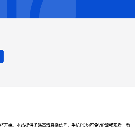
迪】即将开始。本站提供多路高清直播信号，手机PC均可免VIP流畅观看。看