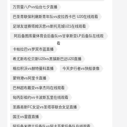
万劳雷八户vs仙台七夕直播
巴圣青联保利嫩斯青年队vs皮拉西卡巴 U20在线观看
足球友谊赛塔姆沃思vs斯托克城U21在线观看
阿后备图库曼体育会后备队vs甘拿斯亚LP后备队在线观
看
卡帕拉巴vs罗宾市蓝直播
希尤斯布伦贝斯U20vs黑镇斯巴达U20直播
格拉积沃vs赫特曼科直播
今天步行者vs快船录像
蒙特港vs阿里卡直播
巴林超布戴亚vs拿杰玛在线观看
匈丙彭祖约vs卡波斯瓦里在线观看
圣路易斯FC女足vs圣塔菲联合女足直播
国王vs雷霆直播
阿后备米德兰后备队vs阿卡苏索后备队在线观看