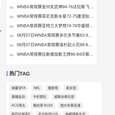
WNBA常规赛金州女武神94-76达拉斯飞翼全场集锦
WNBA常规赛菲尼克斯水星72-75康涅狄格太阳全场集锦
WNBA常规赛亚特兰大梦想74-79华盛顿神秘人全场集锦
>
08月07日WNBA常规赛多伦多节奏83-97波特兰火焰集锦
08月07日WNBA常规赛洛杉矶火花89-82明尼苏达山猫全场集锦
WNBA常规赛拉斯维加斯王牌86-84印第安纳狂热全场集锦
热门TAG
纳曼甘FA
NBL
隆斯塔
英女冠
基辅运动
卡伦德拉
威联合俱乐部
ACS塔古
格拉菲卡U19
强大布莱克浦
阿巴拉契亚F
尼日利亚U18
帕都拜斯女足