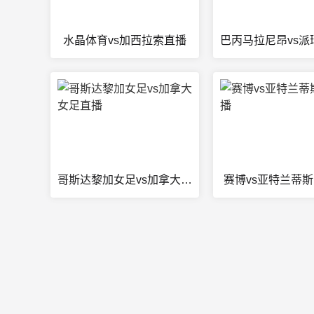
水晶体育vs加西拉索直播
哥斯达黎加女足vs加拿大女足直播
赛博vs亚特兰蒂斯