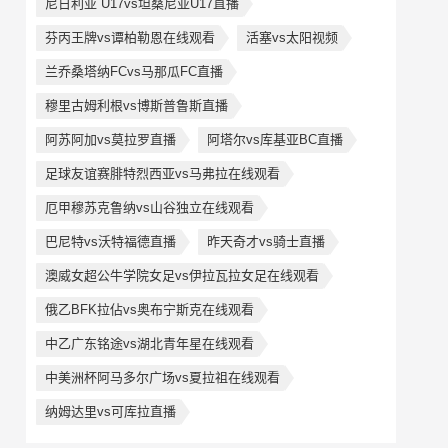
尼日利亚 U17vs坦桑尼亚U17直播
芬丙王牌vs谭柏勒恩在线观看
活塞vs太阳视频
兰乔桑塔纳FCvs马那瓜FC直播
穆里古姆利根vs博斯普鲁斯直播
阿苏阿加vs莫拉罗直播
阿塔尔vs库基亚BC直播
足球友谊赛腓特烈西亚vs马弗拉在线观看
厄甲穆苏克鲁纳vs山谷独立在线观看
巴尼特vs沃特福德直播
昨天奇才vs骑士直播
澳威女超公牛学院女足vs伊拉瓦拉女足在线观看
俄乙BFK拉佔vs奥布宁斯克在线观看
中乙广东铭途vs湖北青年星在线观看
中美洲杯阿马多尔广场vs夏拉祖在线观看
纳姆达里vs可库拉直播