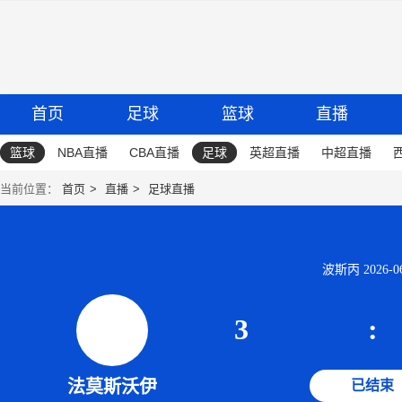
首页
足球
篮球
直播
篮球
NBA直播
CBA直播
足球
英超直播
中超直播
当前位置：
首页
直播
足球直播
波斯丙 2026-06-
3
:
法莫斯沃伊
已结束