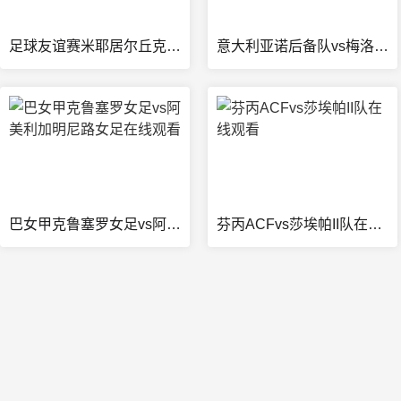
足球友谊赛米耶居尔丘克vs吉奥里在线观看
意大利亚诺后备队vs梅洛后备队直播
巴女甲克鲁塞罗女足vs阿美利加明尼路女足在线观看
芬丙ACFvs莎埃帕II队在线观看