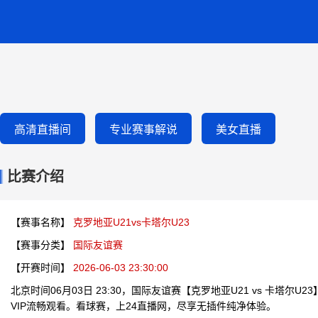
高清直播间
专业赛事解说
美女直播
比赛介绍
【赛事名称】
克罗地亚U21vs卡塔尔U23
【赛事分类】
国际友谊赛
【开赛时间】
2026-06-03 23:30:00
北京时间06月03日 23:30，国际友谊赛【克罗地亚U21 vs 卡塔
VIP流畅观看。看球赛，上24直播网，尽享无插件纯净体验。