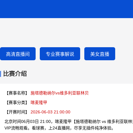
高清直播间
专业赛事解说
美女直播
比赛介绍
【赛事名称】
施塔德勒纳尔vs维多利亚联林贝
【赛事分类】
喀麦隆甲
【开赛时间】
2026-06-03 21:00:00
北京时间06月03日 21:00，喀麦隆甲【施塔德勒纳尔 vs 维多利
VIP流畅观看。看球赛，上24直播网，尽享无插件纯净体验。