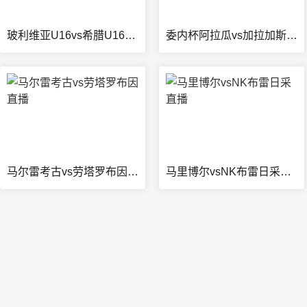
玻利维亚U16vs希腊U16直播
委内杯阿拉瓜vs加拉加斯在线观看
马尔雷考古vs劳塔罗布因直播
马里博尔vsNK布雷日采直播