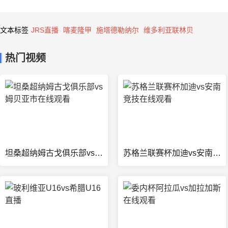
文本标签
JRS直播
喀麦隆甲
施塔德勒纳尔
维多利亚联林贝
热门视频
坦桑超纳姆古戈俱乐部vs姆贝亚市在线观看
苏格兰联赛杯加迪vs安南竞技在线观看