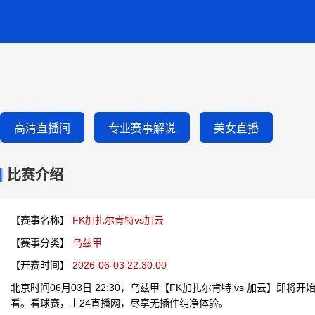
高清直播间
专业赛事解说
美女直播
比赛介绍
【赛事名称】
FK加扎尔肯特vs加云
【赛事分类】
乌兹甲
【开赛时间】
2026-06-03 22:30:00
北京时间06月03日 22:30，乌兹甲【FK加扎尔肯特 vs 加云】即
看。看球赛，上24直播网，尽享无插件纯净体验。