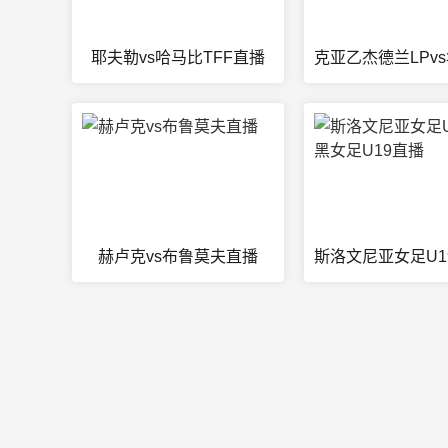
耶夫勒vs哈马比TFF直播
赫卢克vs布鲁莫夫直播