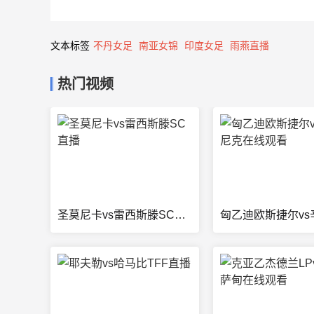
文本标签
不丹女足
南亚女锦
印度女足
雨燕直播
热门视频
圣莫尼卡vs雷西斯滕SC直播