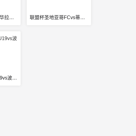
克亚乙杰德兰LPvs华拉萨甸在线观看
联盟杯圣地亚哥FCvs蒂华纳在线观看
斯洛文尼亚女足U19vs波黑女足U19直播