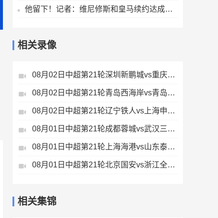
他留下！记者：维尼修斯和皇马续约达成协议！预计很快正式签约
相关录像
08月02日中超第21轮深圳新鹏城vs重庆铜梁龙全场录像
08月02日中超第21轮青岛西海岸vs青岛海牛全场录像
08月02日中超第21轮辽宁铁人vs上海申花全场录像
08月01日中超第21轮成都蓉城vs武汉三镇全场录像
08月01日中超第21轮上海海港vs山东泰山全场录像
08月01日中超第21轮北京国安vs浙江全场录像
相关集锦