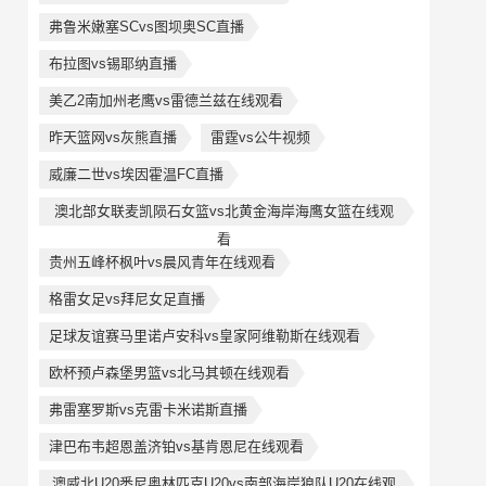
弗鲁米嫩塞SCvs图坝奥SC直播
布拉图vs锡耶纳直播
美乙2南加州老鹰vs雷德兰兹在线观看
昨天篮网vs灰熊直播
雷霆vs公牛视频
威廉二世vs埃因霍温FC直播
澳北部女联麦凯陨石女篮vs北黄金海岸海鹰女篮在线观
看
贵州五峰杯枫叶vs晨风青年在线观看
格雷女足vs拜尼女足直播
足球友谊赛马里诺卢安科vs皇家阿维勒斯在线观看
欧杯预卢森堡男篮vs北马其顿在线观看
弗雷塞罗斯vs克雷卡米诺斯直播
津巴布韦超恩盖济铂vs基肯恩尼在线观看
澳威北U20悉尼奥林匹克U20vs南部海岸狼队U20在线观