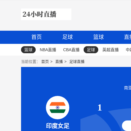
首页
足球
篮球
直
篮球
NBA直播
CBA直播
足球
英超直播
中
当前位置：
首页
直播
足球直播
南亚女
1
印度女足