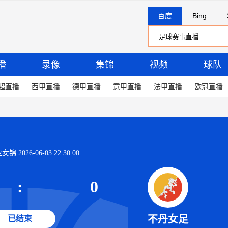
百度
Bing
播
录像
集锦
视频
球队
超直播
西甲直播
德甲直播
意甲直播
法甲直播
欧冠直播
锦 2026-06-03 22:30:00
:
0
不丹女足
已结束