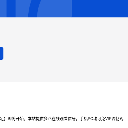
不丹女足】即将开始。本站提供多路在线观看信号，手机PC均可免VIP流畅观