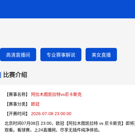
高清直播间
专业赛事解说
美女直播
比赛介绍
【赛事名称】
阿拉木图凯拉特vs尼卡斯克
【赛事分类】
欧冠
【开赛时间】
2026-07-08 23:00:00
北京时间07月08日 23:00，欧冠【阿拉木图凯拉特 vs 尼卡斯克】
观看。看球赛，上24直播网，尽享无插件纯净体验。