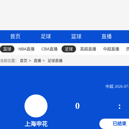
首页
足球
篮球
直播
篮球
NBA直播
CBA直播
足球
英超直播
中超直播
当前位置：
首页
直播
足球直播
中超 2026-07-
0
:
上海申花
已结束