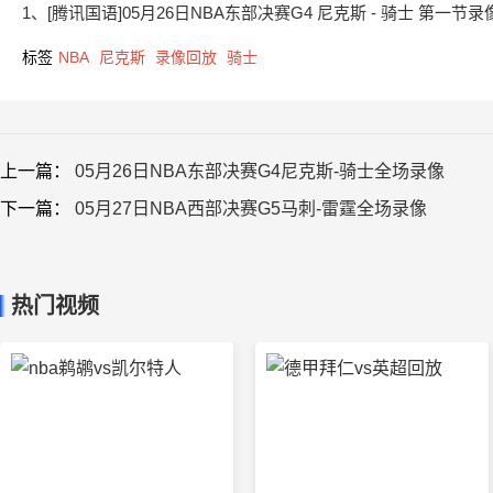
1、[腾讯国语]05月26日NBA东部决赛G4 尼克斯 - 骑士 第一节录
标签
NBA
尼克斯
录像回放
骑士
上一篇：
05月26日NBA东部决赛G4尼克斯-骑士全场录像
下一篇：
05月27日NBA西部决赛G5马刺-雷霆全场录像
热门视频