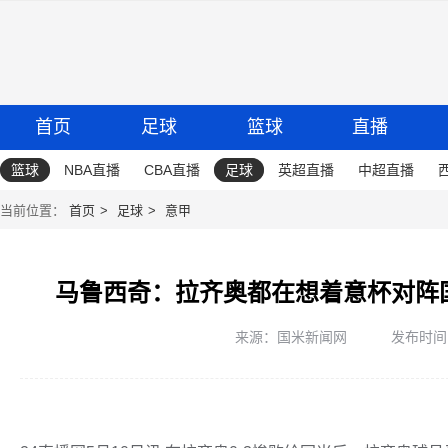
首页
足球
篮球
直播
篮球
NBA直播
CBA直播
足球
英超直播
中超直播
当前位置：
首页
足球
意甲
马鲁西奇：拉齐奥都在想着意杯对阵
来源：国米新闻网
发布时间：2