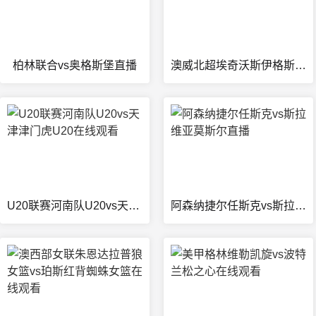
柏林联合vs奥格斯堡直播
澳威北超埃奇沃斯伊格斯vs亚登斯顿在线观看
U20联赛河南队U20vs天津津门虎U20在线观看
阿森纳捷尔任斯克vs斯拉维亚莫斯尔直播