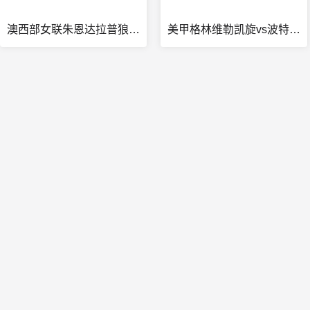
澳西部女联朱恩达拉普狼女篮vs珀斯红背蜘蛛女篮在线观看
美甲格林维勒凯旋vs波特兰松之心在线观看