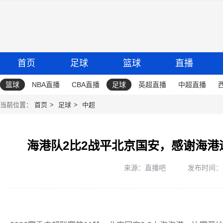
首页
足球
篮球
直播
篮球
NBA直播
CBA直播
足球
英超直播
中超直播
当前位置：
首页
足球
中超
海港队2比2战平北京国安，感谢海
来源：直播吧
发布时间：202