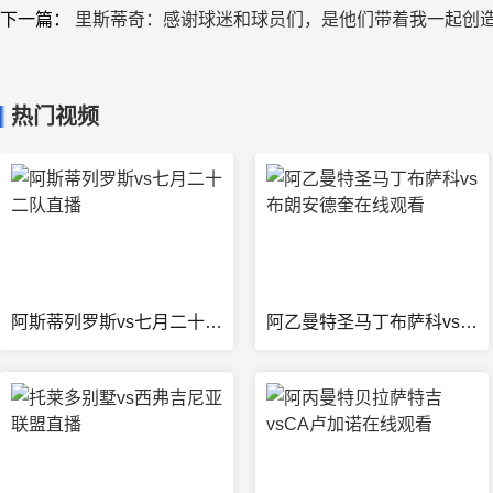
玉宁挑射破门，经VAR确认对方禁区内犯规在先进球无效，
就，打破场上僵局。半场战罢，双方战成0比1。
易边再战，第49分钟，对方球员法比奥挑射进球得分。第6
71分钟，对手利用角球机会进球，但因对方球员拉莫斯手球
球，对方球员张稀哲主罚命中再次扳平比分。第87分钟，对
阶段，对手连续攻门，颜骏凌贡献神扑力保城门不失。最终海
感谢海港远征军们与球队共同战斗，同时感谢电视机前为我们
（周五）回到主场迎战浙江俱乐部绿城队。
标签
上海海港
中国足球
中超
北京国安
足球
转载
上一篇：
6连败！辽宁铁人官方：我们正经历球队历史上最艰难
下一篇：
里斯蒂奇：感谢球迷和球员们，是他们带着我一起创