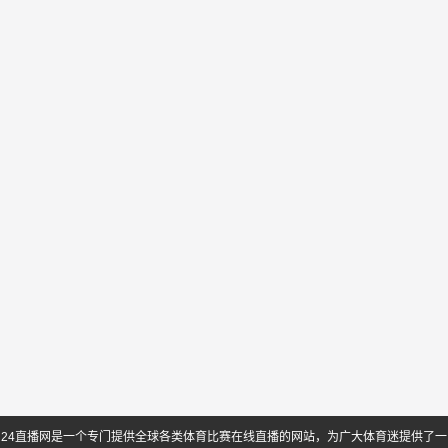
托莱多别墅vs西弗吉尼亚联盟直播
阿丙曼特贝拉萨特吉vsCA卢加诺在线观看
帕肯纳姆女篮vs沃兰代特女篮直播
大分三神vs宫崎棒牛鸟直播
24直播网是一个专门提供全球各类体育比赛在线直播的网站，为广大体育迷提供了一