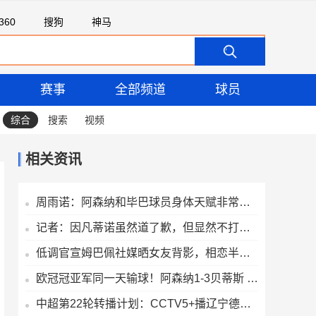
360
搜狗
神马
赛事
全部频道
球员
综合
搜索
视频
相关资讯
周雨诺：阿森纳和毕巴球员身体天赋非常好，两连胜之后心情还可以
记者：因凡蒂诺虽然道了歉，但显然不打算辞职
低调官宣姆巴佩社媒晒女友背影，相恋半年首次公开发女友照片
欧冠冠亚军同一天输球！阿森纳1-3贝蒂斯 巴黎0-3马略卡
中超第22轮转播计划：CCTV5+播辽宁德比，CCTV16播铜梁龙vs海港