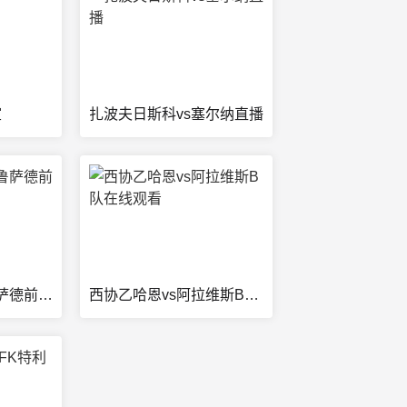
室
扎波夫日斯科vs塞尔纳直播
连菲特女足vs克鲁萨德前锋女足直播
西协乙哈恩vs阿拉维斯B队在线观看