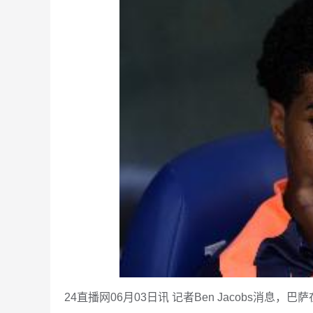
24直播网06月03日讯 记者Ben Jacobs消