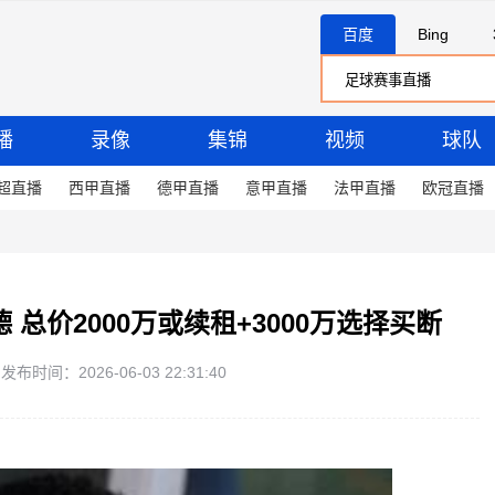
百度
Bing
播
录像
集锦
视频
球队
超直播
西甲直播
德甲直播
意甲直播
法甲直播
欧冠直播
总价2000万或续租+3000万选择买断
发布时间：2026-06-03 22:31:40