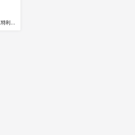
瑞典乙诺沙比vsIFK特利堡在线观看