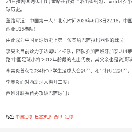
24直播网06月03日讯 董路在社媒上晒出签约照，宣布14
球历史。
董路写道：中国第一人！北京时间2026年6月3日22:18，
西亚U15梯队！
由此成为中国足球历史上第一位签约巴萨拉玛西亚的球员！
李昊炎目前效力于达姆U14梯队，随队参加西班牙加泰U14
路“中国足球小将”2012年龄段的杰出代表，其父亲也是资
李昊炎曾获“2034杯”小学生足球大会冠军、和平杯U12冠军，
李昊炎面对西班牙人梅开二度↓
西班牙联赛首秀攻破巴萨球门↓
标签
中国足球
巴塞罗那
西甲
足球