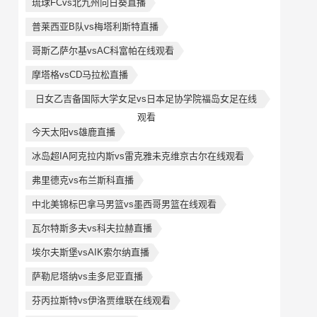
琉球FCvs北九州向日葵直播
普莱西亚B队vs梅塔利斯特直播
哥斯乙萨尔基vsAC科富帕在线观看
摩塔格vsCD马拉松直播
日女乙吉备国际大学女足vs日本足协学院福岛女足在线
观看
今天太阳vs雄鹿直播
冰岛超IA阿克拉内斯vs雷克雅未克维京古尔在线观看
弗里德克vs布兰斯科直播
中北美锦标巴拿马男篮vs墨西哥男篮在线观看
瓦尔特斯多夫vs科夫拉赫直播
埃尔夫斯堡vsAIK索尔纳直播
萨勒尼塔纳vs圭多尼亚直播
芬丙拉斯特vs伊洛贾维联在线观看