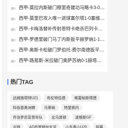
西甲-莫拉内斯破门穆里奇建功马略卡3-0皇家奥维耶多仍遭降级
西甲-莫里巴攻入唯一进球塞尔塔1-0塞维利亚
西甲-卡梅洛替补传射恩特卡绝杀巴列卡诺2-1逆转阿拉维斯
西甲-罗德里破门马丁内斯扳平赫罗纳1-1埃尔切惨遭降级
西甲-奥斯卡松破门罗伯托-费尔南德扳平西班牙人1-1皇家社会
西甲-路易斯-米拉破门奥萨苏纳0-1赫塔费排第17惊险保级
热门TAG
达姆施塔特U21
布伦特伍德
格雷柏斯塔德
科伯恩美洲狮
马蒂纳
特里佩内
乔治罗尼亚青年队
北马其顿
波根斯GF
古特
AD乔罗特加女足
山东泰山U20
阿曼