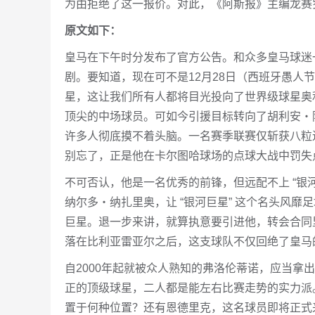
为由拒绝了这一报价。对此，《阿斯报》主编龙赛
原文如下：
皇马在下午时分发布了官方公告。和众多皇马球迷
剧。要知道，现在可不是12月28日（西班牙愚人
星，这让我们所有人都将目光投向了世界级球星奥
顶尖的中场球员。可如今引援目标转向了胡利安・
许多人彻底摸不着头脑。一名赛季联赛仅斩获八粒
别忘了，正是他在卡尔图哈球场的点球大战中罚失
不可否认，他是一名优秀的前锋，但远配不上 “银
纳尔多・纳扎里奥，让 “银河巨星” 这个名头风
巨星。退一步来讲，就算执意要引进他，转会合同
落在比利亚雷亚尔之后，这支球队不仅回绝了皇马
自2000年起就被众人熟知的弗洛伦蒂诺，应当拿
正的顶级球星，二人都是能左右比赛走势的实力派
置于何种位置？还有恩德里克，这名球员即将正式