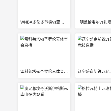
WNBA多伦多节奏vs亚特兰大梦想在线观看
明盖恰韦尔vs扎
雷科莱塔vs圣罗伦素体育会直播