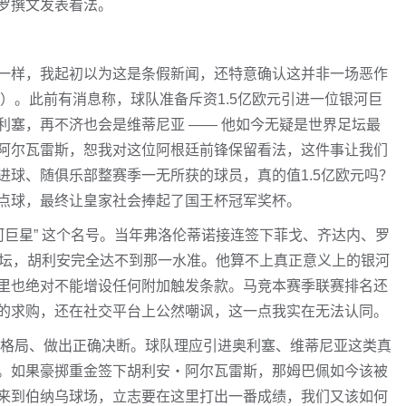
罗撰文发表看法。
一样，我起初以为这是条假新闻，还特意确认这并非一场恶作
节）。此前有消息称，球队准备斥资1.5亿欧元引进一位银河巨
利塞，再不济也会是维蒂尼亚 —— 他如今无疑是世界足坛最
阿尔瓦雷斯，恕我对这位阿根廷前锋保留看法，这件事让我们
进球、随俱乐部整赛季一无所获的球员，真的值1.5亿欧元吗？
点球，最终让皇家社会捧起了国王杯冠军奖杯。
河巨星” 这个名号。当年弗洛伦蒂诺接连签下菲戈、齐达内、罗
靡足坛，胡利安完全达不到那一水准。他算不上真正意义上的银河
里也绝对不能增设任何附加触发条款。马竞本赛季联赛排名还
的求购，还在社交平台上公然嘲讽，这一点我实在无法认同。
出格局、做出正确决断。球队理应引进奥利塞、维蒂尼亚这类真
。如果豪掷重金签下胡利安・阿尔瓦雷斯，那姆巴佩如今该被
来到伯纳乌球场，立志要在这里打出一番成绩，我们又该如何