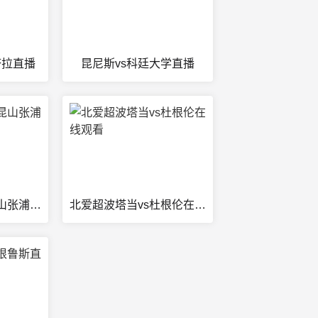
塔拉直播
昆尼斯vs科廷大学直播
辽宁盛京新锐vs昆山张浦竞技直播
北爱超波塔当vs杜根伦在线观看