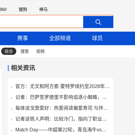
360
搜狗
神马
赛事
全部频道
球员
综合
搜索
视频
相关资讯
官方：尤文和阿方索·蒙特罗续约至2028年，他是名宿蒙特罗的儿子
记者：巴萨签罗德里不影响追逐小蜘蛛，锋线引援根本不存在Plan B
每体谈戈登爱好：热爱阅读偏爱寿司 与伴侣私生活低调远离聚光灯
记者谈铁人声明：比较冷门，指向了职业联赛比较偏僻的生态症候
Match Day——中超第22轮，青岛海牛vs上海申花，8月8日19时