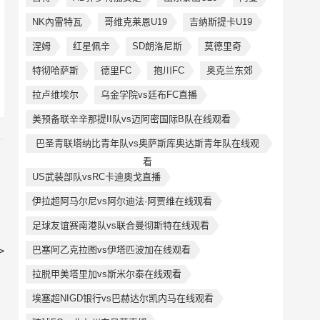
NK內雷特瓦
哥维克莱恩U19
吉纳斯提卡U19
涅姆
红星佩辛
SD朗洛尼斯
莫德里奇
特彻哈萨斯
德里FC
抱川FC
奥克兰东郊
拉卢维埃尔
乌金学院vs廷布FC直播
美预备联辛辛那提II队vs迈阿密国际B队在线观看
巴圣青联塔纳比青年队vs奥萨斯库奥达斯青年队在线观
看
US武装部队vsRC卡迪奧戈直播
伊拉超阿马尔尼vs阿尔迪法·阿贾维在线观看
足球友谊赛南港队vs联合曼彻斯特在线观看
巴塞阿乙克拉图vs伊塔匹波加在线观看
>
拉脱甲美塔里加vs斯米尔泰在线观看
埃塞超NIGD银行vs巴赫达尔凯内马在线观看