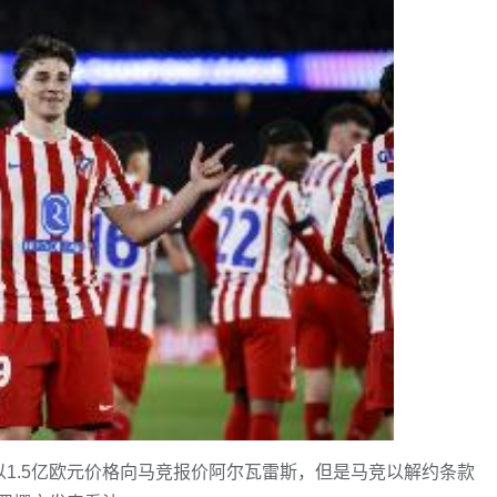
经以1.5亿欧元价格向马竞报价阿尔瓦雷斯，但是马竞以解约条款