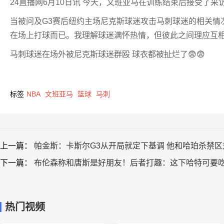
24直播网6月10日讯 今天，文班亚马在训练结束后接受了采
当被问及G3赛后纽约主场尼克斯球迷攻击马刺球迷的相关情
在场上打球而已。我理解球迷满怀热情，但彼此之间理应互相
马刺球迷在场外被尼克斯球迷群殴 球衣都被扯烂了😨😨
标签
NBA
文班亚马
篮球
马刺
上一篇：
帕金斯：卡斯尔G3从开局就定下基调 他和哈珀杀禁
下一篇：
布伦森称和唐斯是好朋友！后者打趣：这下哈特可要
热门视频