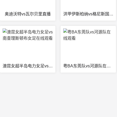
奥迪沃特vs瓦尔贝里直播
洪甲伊斯柏纳vs格尼斯国民警察在线观看
澳昆女超半岛电力女足vs南查理斯顿布女足在线观看
粤BA东莞队vs河源队在线观看