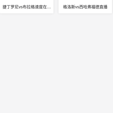
捷丁罗尼vs布拉格速度在线观看
格洛斯vs西哈弗福德直播