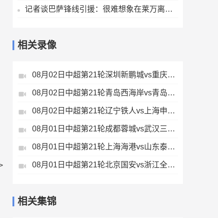
记者谈巴萨锋线引援：很难想象在莱万离队后，巴萨会不补强前锋
相关录像
08月02日中超第21轮深圳新鹏城vs重庆铜梁龙全场录像
08月02日中超第21轮青岛西海岸vs青岛海牛全场录像
08月02日中超第21轮辽宁铁人vs上海申花全场录像
08月01日中超第21轮成都蓉城vs武汉三镇全场录像
08月01日中超第21轮上海海港vs山东泰山全场录像
08月01日中超第21轮北京国安vs浙江全场录像
>
相关集锦