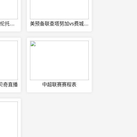
黛安拉白鹰vsFC索伦托直播
美预备联查塔努加vs费城联II在线观看
贝奇直播
中超联赛赛程表