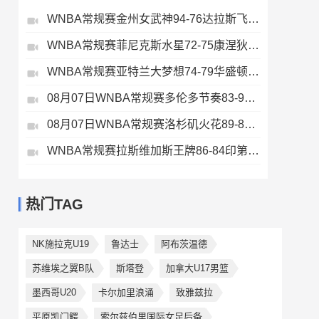
WNBA常规赛金州女武神94-76达拉斯飞翼全场集锦
WNBA常规赛菲尼克斯水星72-75康涅狄格太阳全场集锦
WNBA常规赛亚特兰大梦想74-79华盛顿神秘人全场集锦
08月07日WNBA常规赛多伦多节奏83-97波特兰火焰集锦
08月07日WNBA常规赛洛杉矶火花89-82明尼苏达山猫全场集锦
WNBA常规赛拉斯维加斯王牌86-84印第安纳狂热全场集锦
热门TAG
NK施拉克U19
鲁达士
阿布茨温德
苏维埃之翼B队
斯塔登
加拿大U17男篮
墨西哥U20
卡尔加里浪涌
致雅兹拉
平原凯门鳄
索尔兹伯里国际女足后备