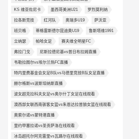
KS 维亚佐尼卡
墨西哥美洲U21
罗烈莫利纳
拉各斯竞技
红河队
奥瑞多U19
萨沃亚
班贝格
蒂格雷斯德尔昆迪奥U19
鲁斯塔维1991
立纳瑟
帕哈女足
赛夫维全明星FC
弗拉门戈
尼斯拉德尼基vs普日布拉姆直播
韦勒拉图尔vs埃尔兰热FC直播
特内里费基金会女足B队vs马德里竞技B队女足直播
赫尔格斯vs波斯坦纳斯直播
波女超克拉科夫女足vs奥尔什丁女足在线观看
澳西部女联西南骇客女篮vs朱恩达拉普狼女篮在线观看
奥索尔诺vs蒙特港直播
里约甲塞拉诺vs圣贡萨洛在线观看
冰岛超托尔阿克雷里vs瓦路尔在线观看