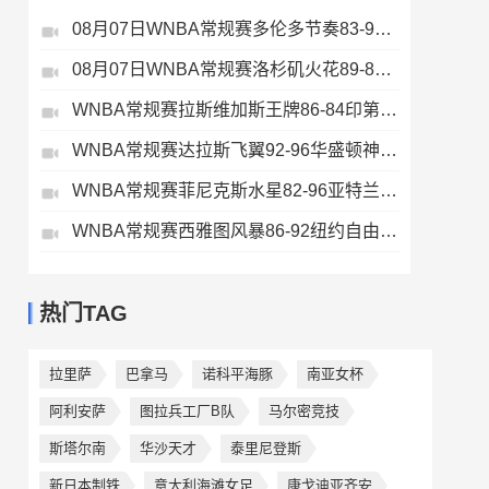
08月07日WNBA常规赛多伦多节奏83-97波特兰火焰集锦
08月07日WNBA常规赛洛杉矶火花89-82明尼苏达山猫全场集锦
WNBA常规赛拉斯维加斯王牌86-84印第安纳狂热全场集锦
WNBA常规赛达拉斯飞翼92-96华盛顿神秘人全场集锦
WNBA常规赛菲尼克斯水星82-96亚特兰大梦想全场集锦
WNBA常规赛西雅图风暴86-92纽约自由人全场集锦
热门TAG
拉里萨
巴拿马
诺科平海豚
南亚女杯
阿利安萨
图拉兵工厂B队
马尔密竞技
斯塔尔南
华沙天才
泰里尼登斯
新日本制铁
意大利海滩女足
康戈迪亚齐安