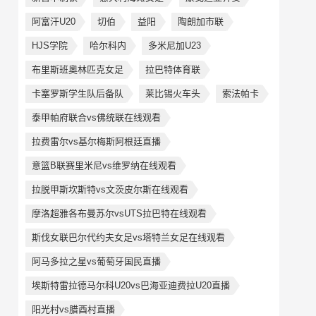
阿富汗U20
切伯
益阳
陶朗加市联
HJS学院
哈尔科内
多米尼加U23
布里斯班奧林匹克女足
拉巴特体育联
卡塞罗斯学生队后备队
莱比锡火车头
索法帕卡
泰甲帕府联合vs佛统联在线观看
拉费雷尔vs基尔梅斯阿根廷直播
意篮B联赛里米尼vs维罗纳在线观看
拉脱甲斯坎斯特vs文茨皮尔斯在线观看
摩洛超雅各布曼苏尔vsUTS拉巴特在线观看
斯伐女联巴尔代约夫女足vs塔特兰女足在线观看
阿马多拉之星vs葡萄牙国民直播
埃斯特雷拉德马尔科U20vs巴海亚迪费拉U20直播
阳光村vs腊酉村直播