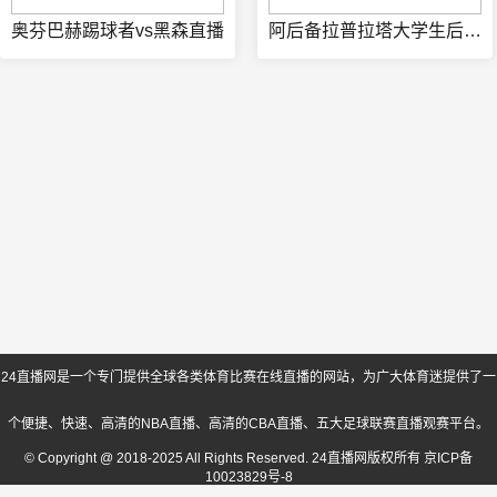
奥芬巴赫踢球者vs黑森直播
阿后备拉普拉塔大学生后备队vs纽维尔后备队在线观看
24直播网是一个专门提供全球各类体育比赛在线直播的网站，为广大体育迷提供了一
个便捷、快速、高清的NBA直播、高清的CBA直播、五大足球联赛直播观赛平台。
© Copyright @ 2018-2025 All Rights Reserved. 24直播网版权所有
京ICP备
10023829号-8