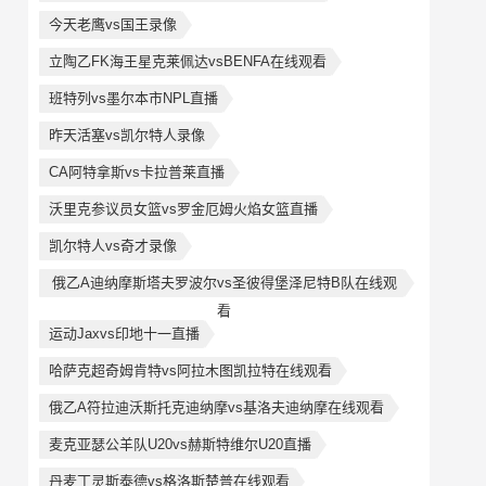
今天老鹰vs国王录像
立陶乙FK海王星克莱佩达vsBENFA在线观看
班特列vs墨尔本市NPL直播
昨天活塞vs凯尔特人录像
CA阿特拿斯vs卡拉普莱直播
沃里克参议员女篮vs罗金厄姆火焰女篮直播
凯尔特人vs奇才录像
俄乙A迪纳摩斯塔夫罗波尔vs圣彼得堡泽尼特B队在线观
看
运动Jaxvs印地十一直播
哈萨克超奇姆肯特vs阿拉木图凯拉特在线观看
俄乙A符拉迪沃斯托克迪纳摩vs基洛夫迪纳摩在线观看
麦克亚瑟公羊队U20vs赫斯特维尔U20直播
丹麦丁灵斯泰德vs格洛斯楚普在线观看