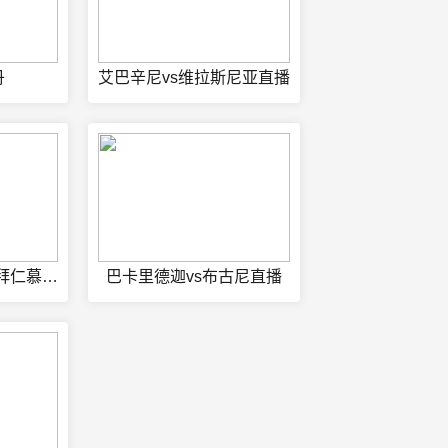
丹
艾巴辛尼vs维拉斯尼亚直播
维尔茨堡奥利弗vs拜仁慕尼黑直播
巴卡里德迦vs布古尼直播