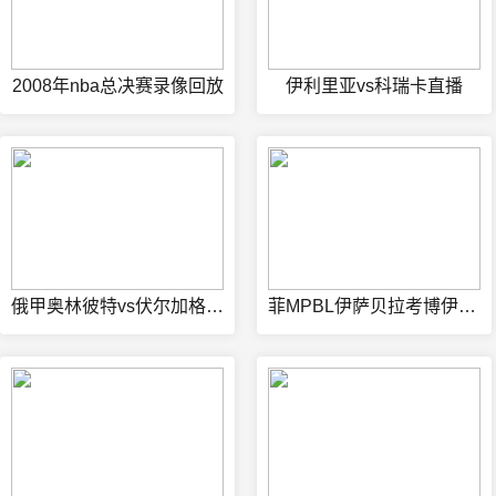
2008年nba总决赛录像回放
伊利里亚vs科瑞卡直播
俄甲奥林彼特vs伏尔加格勒在线观看
菲MPBL伊萨贝拉考博伊斯vs民都洛水牛在线观看