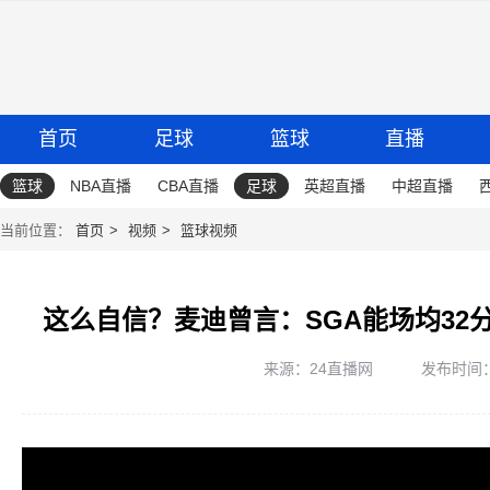
首页
足球
篮球
直播
篮球
NBA直播
CBA直播
足球
英超直播
中超直播
当前位置：
首页
视频
篮球视频
这么自信？麦迪曾言：SGA能场均32
来源：24直播网
发布时间：20