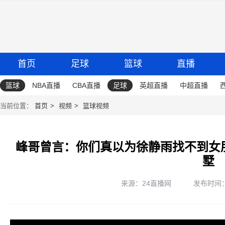
首页
足球
篮球
直播
篮球
NBA直播
CBA直播
足球
英超直播
中超直播
当前位置：
首页
视频
篮球视频
峰哥曾言：你们真以为徐静雨找不到女
墅
来源：24直播网
发布时间：20