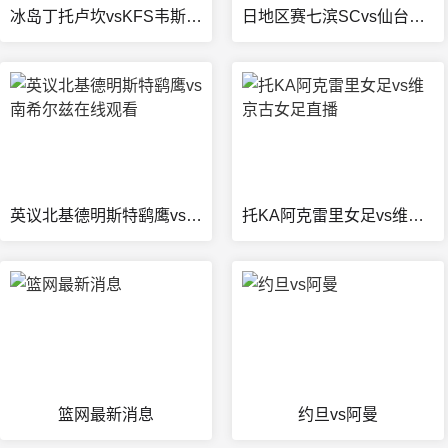
冰岛丁托卢坎vsKFS韦斯文尼查在线观看
日地区赛七滨SCvs仙台大学SC II在线观看
英议北基德明斯特鹞鹰vs南希尔兹在线观看
托KA阿克雷里女足vs维京古女足直播
篮网最新消息
约旦vs阿曼