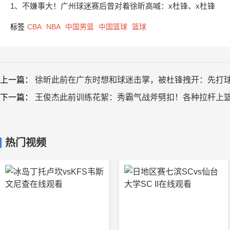
1、不嫌事大！广州球迷赛后曾对着徐昕高喊：x杜锋、x杜锋
标签
CBA
NBA
中国男篮
中国篮球
篮球
上一篇：
徐昕此前在广东时想和球迷击掌，被杜锋拽开：先打
下一篇：
王俊杰此前训练花絮：秀霸气战斧劈扣！各种拉杆上
热门视频