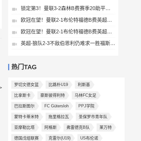
锁定第3！曼联3-2森林B费赛季20助平英超纪录卡塞米罗主场告别
欧冠在望！曼联2-1布伦特福德B费英超第19助卡塞米罗舍什科破门
欧冠在望！曼联2-1布伦特福德B费英超第19助卡塞米罗舍什科破门
英超-狼队2-3不敌伯恩利仍难求一胜福斯特读秒绝杀弗勒明双响
热门TAG
罗切文德女篮
比路朴U19
利斯基
>
比拿斯卡
豪斯彼得利特
马林FC女足
巴拉斯图尔
FC Gütersloh
PPJ学院
蒙特卡蒂米特
拖里格拉瓦
圣保罗市青年队
亚摩勒比塔
阿格斯
弗雷德克B队
莱万特
德国戊组联赛
克雷尔(U19)
US布伦诺