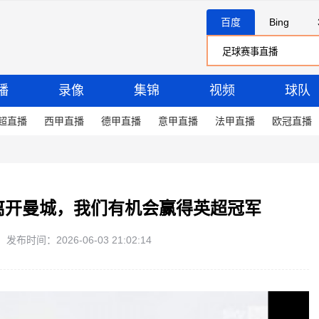
百度
Bing
播
录像
集锦
视频
球队
超直播
西甲直播
德甲直播
意甲直播
法甲直播
欧冠直播
离开曼城，我们有机会赢得英超冠军
发布时间：2026-06-03 21:02:14