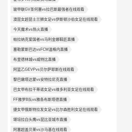
玻甲联GV圣何塞vs拉巴斯最强者在线观看
澳昆女超昆士兰狮女足vs伊斯顿沙伯女足在线观看
今天魔术vs热火直播
帕拉纳克爱国者vs马利金娜鞋匠直播
塞勒蒙斯巴达vsFCM温格内直播
布里德林城vs威特比直播
阿篮乙GEVPvs贝尔萨耶斯在线观看
黎巴嫩塔达蒙vs安特拉尼克直播
巴女甲布拉干蒂诺女足vs维多利亚女足在线观看
FF雅罗B队vs雅各布斯塔德直播
捷女甲俄斯特拉发女足vs比尔森胜利女足在线观看
堪培拉白头鹰vs昆比亚城市直播
阿塞超盖贝莱vs沙马基在线观看