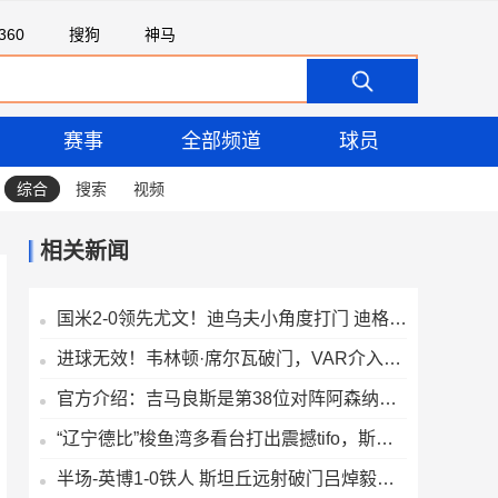
360
搜狗
神马
赛事
全部频道
球员
综合
搜索
视频
相关新闻
国米2-0领先尤文！迪乌夫小角度打门 迪格雷戈里奥扑了一下后入网
进球无效！韦林顿·席尔瓦破门，VAR介入确认越位在先
官方介绍：吉马良斯是第38位对阵阿森纳、之后转投枪手的英超球员
“辽宁德比”梭鱼湾多看台打出震撼tifo，斯坦丘挥舞魔杖驾驭雷电
半场-英博1-0铁人 斯坦丘远射破门吕焯毅献助攻毕津浩破门无效