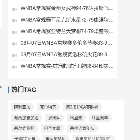
WNBA常规赛金州女武神94-76达拉斯飞翼全场集锦
WNBA常规赛菲尼克斯水星72-75康涅狄格太阳全场集锦
WNBA常规赛亚特兰大梦想74-79华盛顿神秘人全场集锦
08月07日WNBA常规赛多伦多节奏83-97波特兰火焰集锦
08月07日WNBA常规赛洛杉矶火花89-82明尼苏达山猫全场集锦
WNBA常规赛拉斯维加斯王牌86-84印第安纳狂热全场集锦
>
热门TAG
阿利亚加
克尔特苏
第2场1/4决赛胜者
佩西加雅加达
泉州队
格里夫
红星佩辛
塞尔维亚杯
巴圣女联
塞拉诺青年队
卡波FC女足
吉达阿赫利
多米尼加共和国U21