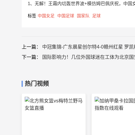
1、无解！王霜内切轰世界波+模仿姆巴佩庆祝，中国女
标签
中国女足
中国足球
国家队
足球
上一篇：
中冠集锦-广东晨星创尔特4-0赣州红星 罗
下一篇：
国际影响力！几位外国球迷在工体为北京国
热门视频