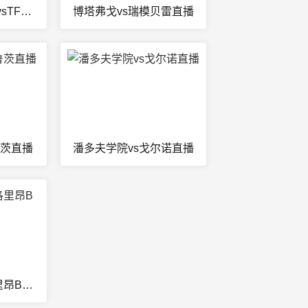
加纳甲桑卡拉国民vsTF指数在线观看
博塔弗戈vs瑞模贝雷直播
鲁茨直播
潘多夫学院vs戈尔诺直播
法丁A安高曼vs洛里昂B队在线观看