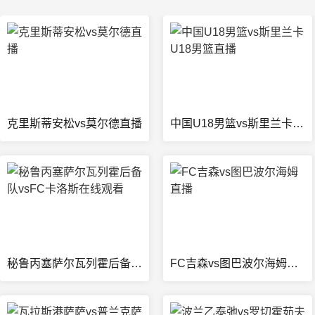
克里斯蒂安松vs莫尔德直播
中国U18男篮vs斯里兰卡U18男篮直播
秘鲁丙塞萨尔瓦列霍后备队vsFC卡洛斯在线观看
FC吉森vs图巴波尔海姆直播