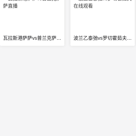
瓦拉斯港萨萨vs普兰克萨萨直播
波兰乙泰弛vs罗切霍茹夫在线观看