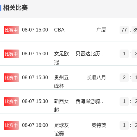
相关比赛
08-07 15:00
CBA
广厦
77
:
8
比赛中
08-07 15:00
女足欧
贝雷达比历克女足
1
:
比赛中
冠
08-07 15:30
贵州五
长顺八月
2
:
比赛中
峰杯
08-07 15:30
新西女
西海岸游骑兵女足
1
:
比赛中
超
08-07 16:00
足球友
英特茨
1
:
比赛中
谊赛