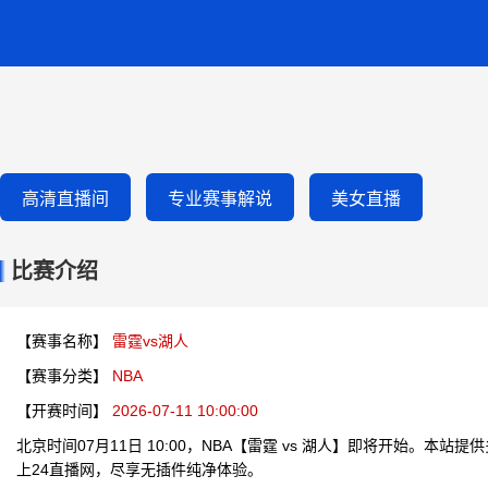
高清直播间
专业赛事解说
美女直播
比赛介绍
【赛事名称】
雷霆vs湖人
【赛事分类】
NBA
【开赛时间】
2026-07-11 10:00:00
北京时间07月11日 10:00，NBA【雷霆 vs 湖人】即将开始。本
上24直播网，尽享无插件纯净体验。