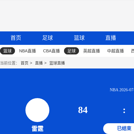
首页
足球
篮球
直播
篮球
NBA直播
CBA直播
足球
英超直播
中超直播
当前位置：
首页
直播
篮球直播
NBA 2026-07-
84
:
雷霆
已结束