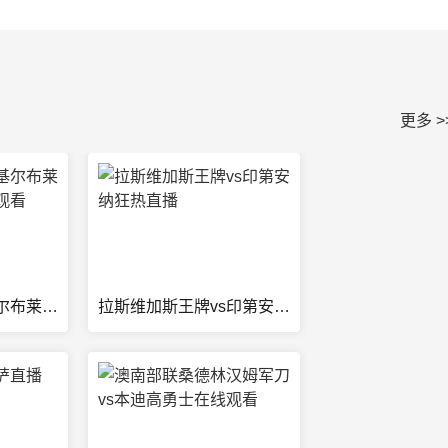
更多 >
苏格兰联赛杯东基尔布莱德vs邓弗姆林在线观看
拉斯维加斯王牌vs印第安纳狂热直播