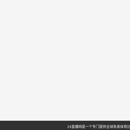
24直播网是一个专门提供全球各类体育