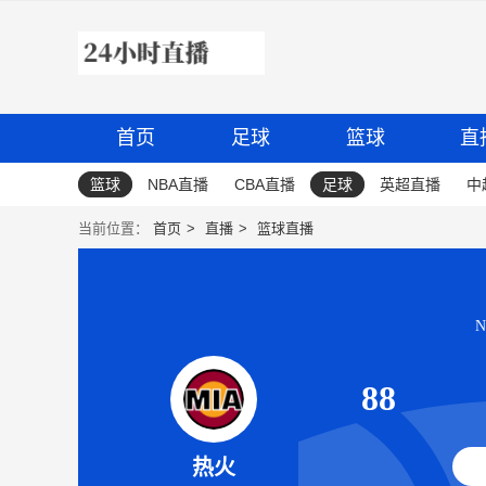
首页
足球
篮球
直
篮球
NBA直播
CBA直播
足球
英超直播
中
当前位置：
首页
直播
篮球直播
N
88
热火