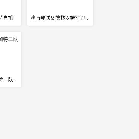
萨直播
澳南部联桑德林汉姆军刀vs本迪高勇士在线观看
罗斯托克vs斯图加特二队直播