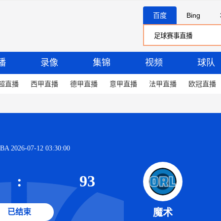
百度
Bing
播
录像
集锦
视频
球队
超直播
西甲直播
德甲直播
意甲直播
法甲直播
欧冠直播
BA 2026-07-12 03:30:00
:
93
魔术
已结束