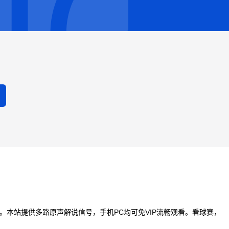
即将开始。本站提供多路原声解说信号，手机PC均可免VIP流畅观看。看球赛，