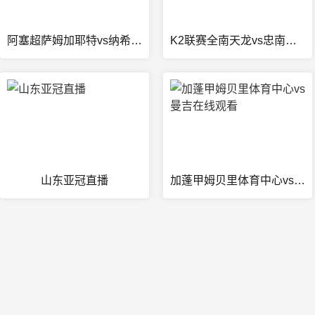
阿塞超萨姆加耶特vs纳希切万在线观看
K2联赛全南天龙vs忠南牙山在线观看
山东亚冠直播
加蓬甲姆贝里体育中心vs曼吉在线观看