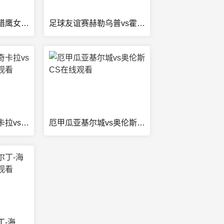
澳南部女联韦弗利猎鹰女篮vs吉隆超级猫女篮在线观看
足球友谊赛赫勒乌普vs霍尔贝克在线观看
足球友谊赛马哈奇卡拉vs拉普拉塔体操在线观看
厄甲瓜亚基尔城vs奥伦斯CS在线观看
德国戊组联赛沙尔丁-海宁vs诺德林根在线观看