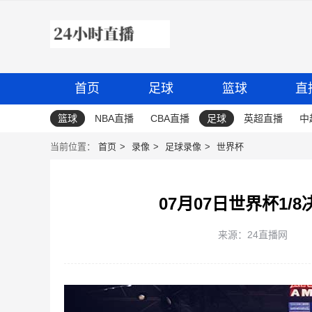
首页
足球
篮球
直
篮球
NBA直播
CBA直播
足球
英超直播
中
当前位置：
首页
录像
足球录像
世界杯
07月07日世界杯1/
来源：24直播网