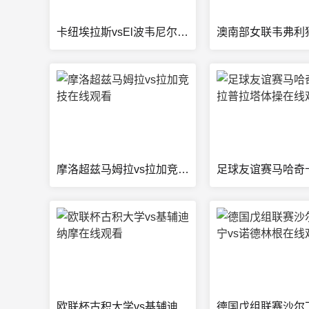
卡纽埃拉斯vsEl波韦尼尔直播
摩洛超兹马姆拉vs拉加竞技在线观看
欧联杯古积大学vs基辅迪纳摩在线观看