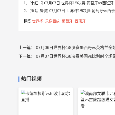
1、[小红书] 07月07日 世界杯1/8决赛 葡萄牙vs西班
2、[咪咕-詹俊] 07月07日 世界杯1/8决赛 葡萄牙vs西
标签
世界杯
录像回放
葡萄牙
西班牙
上一篇：
07月06日世界杯1/8决赛墨西哥vs英格兰全
下一篇：
07月07日世界杯1/8决赛美国vs比利时全场
热门视频