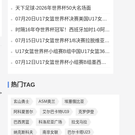
天下足球-2026年世界杯50大名场面
07月20日U17女篮世界杯决赛美国U17女篮82-73西班牙U17女篮集锦
时隔16年夺世界杯冠军！西班牙加时1-0阿根廷费兰制胜恩佐染红
07月15日U17女篮世界杯1/8决赛拉脱维亚U17女篮60-83中国U17女篮集锦
U17女篮世界杯小组赛B组中国U17女篮36-72西班牙U17女篮集锦
07月12日U17女篮世界杯小组赛B组墨西哥U17女篮51-80中国U17女篮全场集锦
热门TAG
>
玄山勇士
ASM奥兰
埃塞俄比亚
阿科夏普尔
艾尔巴卡特U19
克罗伊登
巴西男篮
科洛尼亚广场
拉戈马拉
纳克斯科夫
南非女联
巴尔卡塔U23