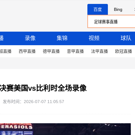
百度
Bing
播
录像
集锦
视频
球队
超直播
西甲直播
德甲直播
意甲直播
法甲直播
欧冠直播
/8决赛美国vs比利时全场录像
发布时间：2026-07-07 11:05:57