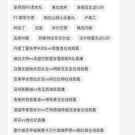
圣荷西RS青年队
美女挑杯
拿根亚女足U19
FC谢菲尔德
帕拉山骑士后备队
卢森乙
阿伯丁
法国
毕尔巴鄂
梅克内斯
高原州联
阿斯特拉罕沃尔加
沃尔特雷东达U20
丹麦丁霍布罗IKB队vs塔鲁普在线观看
维拉文特vs圣瑟巴斯提安雷耶斯B队直播
白俄女超纳夫田女足vs明斯克女足在线观看
亚美甲安德拉尼克vs阿拉拉特在线观看
深圳新鹏城vs青岛西海岸直播
南美杯西恩夏诺vs博塔弗戈在线观看
澳威甲莱德米尔vs芒特德瑞特城流浪者在线观看
奇芬vs普拉尼直播
塞尔维亚甲级联赛卡贝尔诺维萨德vs图拉真在线观看