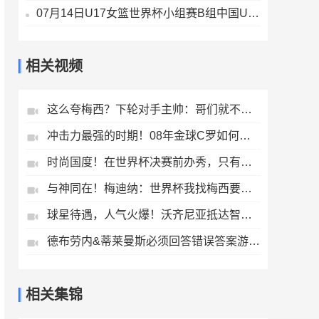
07月14日U17女篮世界杯小组赛B组中国U17女篮-西班牙U17女篮全场录像
相关视频
这么夸梅西？下轮对手主帅：哥们就不能度度假，坐坐游艇吗？
冲击力最强的时期！08年金球C罗如何扛起球队？
时尚国度！在世界杯决赛前办秀，只有法国人敢这么做！
与神同在！梅迪纳：世界杯我找梅西要了张照片，我得把它纹在身上
球星待遇，人气火爆！沃齐尼亚抵达智利，众多球迷接机欢呼声震耳
德布劳内&蒂莱曼斯必须回答错误答案游戏：到底谁在爱一天两训？
相关集锦