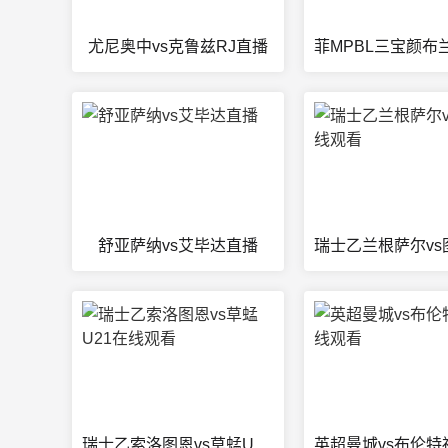
尤尼奥中vs克鲁兹RJ直播
舒亚萨纳vs艾毕达直播
瑞士乙索洛图恩vs草蜢U21在线观看