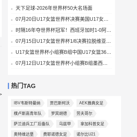
天下足球-2026年世界杯50大名场面
07月20日U17女篮世界杯决赛美国U17女篮82-73西班牙U17女篮集锦
时隔16年夺世界杯冠军！西班牙加时1-0阿根廷费兰制胜恩佐染红
07月15日U17女篮世界杯1/8决赛拉脱维亚U17女篮60-83中国U17女篮集锦
U17女篮世界杯小组赛B组中国U17女篮36-72西班牙U17女篮集锦
07月12日U17女篮世界杯小组赛B组墨西哥U17女篮51-80中国U17女篮全场集锦
热门TAG
>
IBV韦斯特曼纳
贾巴斯柯沃
AEK雅典女足
樸卢斯高青年队
罗宾胡德
劳夫哥尔
萨兰迪兵工厂后备队
乌兹甲
拿加科普女足
奥特维达堡
费耶诺德女足
诺尔比U21