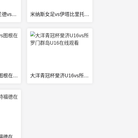
菲MPBL三宝颜布兰德vs帕赛航海者在线观看
米纳斯女足vs伊塔比里托女足直播
瑞士乙兰根萨尔vs图根在线观看
大洋青冠杯斐济U16vs所罗门群岛U16在线观看
英超曼城vs布伦特福德在线观看