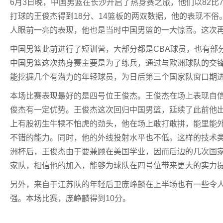
6月3日晚，中国男篮在长沙开启了热身赛之旅，他们以82比7
打球的王俊杰得到18分、14篮板的两双数据，他的表现不
人眼前一亮的表现，他也是当时中国男篮的一大惊喜。这次
中国男篮此前进行了短训营，大部分都是CBA球员，也有部
中国男篮这次热身赛主要是为了练兵，通过与欧洲球队的交
能挖掘几个有潜力的年轻球员，为日后第三个国家队窗口期
本场比赛表现最好的是四号位王俊杰。王俊杰在场上表现自
俊杰有一定优势。王俊杰这次回归中国男篮，延续了此前他
上有股初生牛犊不怕虎的劲头，他在场上敢打敢拼，能里能
不错的能力。同时，他的外线投射水平也不低。这样的技术
洲杯后，王俊杰由于要兼顾在美国学业，因而后边的几次国
家队，相信他的加入，能够为球队在四号位带来更大的实力
另外，来自于江苏队的年轻后卫庞峥麟在上半场也有一些令
强。本场比赛，庞峥麟得到10分。