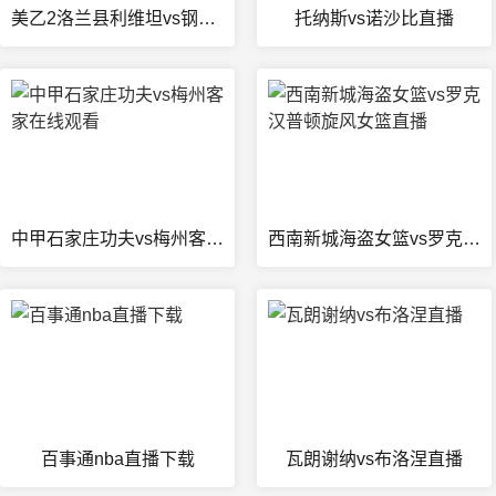
美乙2洛兰县利维坦vs钢都在线观看
托纳斯vs诺沙比直播
中甲石家庄功夫vs梅州客家在线观看
西南新城海盗女篮vs罗克汉普顿旋风女篮直播
百事通nba直播下载
瓦朗谢纳vs布洛涅直播