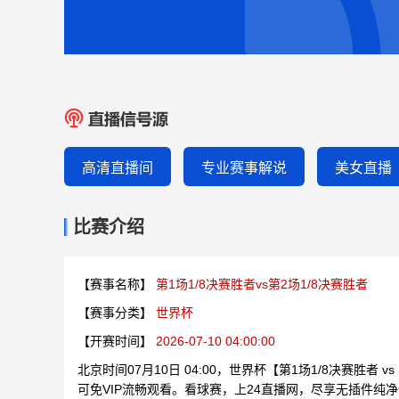
高清直播间
专业赛事解说
美女直播
比赛介绍
【赛事名称】
第1场1/8决赛胜者vs第2场1/8决赛胜者
【赛事分类】
世界杯
【开赛时间】
2026-07-10 04:00:00
北京时间07月10日 04:00，世界杯【第1场1/8决赛胜者
可免VIP流畅观看。看球赛，上24直播网，尽享无插件纯