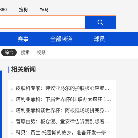
360
搜狗
神马
赛事
全部频道
球员
综合
搜索
视频
相关新闻
皮肤科专家：建议亚马尔的护肤核心应聚焦于清洁、防护与修护
塔利亚菲科：下届世界杯6国联办太疯狂 11/12月踢体能会更充沛
塔利亚菲科谈世界杯：阿根廷场场拼完身心俱疲，决赛场地状况很差
菅原由势：板仓滉、堂安律告诉我别想着个人表现，要为球队奔跑
科贝：费兰·托雷斯的故乡，准备开发一条以他为主题的旅游线路