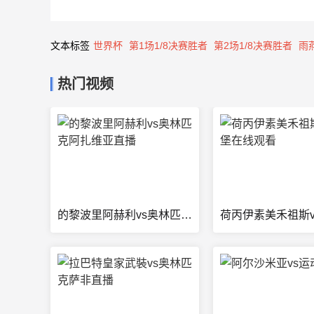
文本标签
世界杯
第1场1/8决赛胜者
第2场1/8决赛胜者
雨
热门视频
的黎波里阿赫利vs奥林匹克阿扎维亚直播