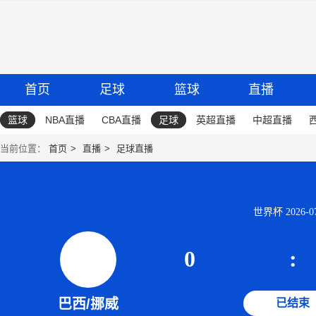
首页
足球
篮球
直播
篮球
NBA直播
CBA直播
足球
英超直播
中超直播
当前位置：
首页
直播
足球直播
世界杯 2026-07-
0
:
巴西/挪威
已结束