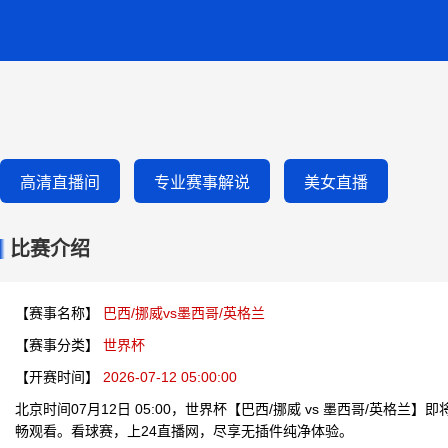
高清直播间
专业赛事解说
美女直播
比赛介绍
【赛事名称】
巴西/挪威vs墨西哥/英格兰
【赛事分类】
世界杯
【开赛时间】
2026-07-12 05:00:00
北京时间07月12日 05:00，世界杯【巴西/挪威 vs 墨西哥/英格
畅观看。看球赛，上24直播网，尽享无插件纯净体验。