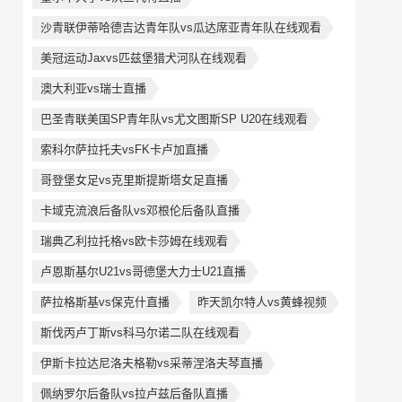
沙青联伊蒂哈德吉达青年队vs瓜达席亚青年队在线观看
美冠运动Jaxvs匹兹堡猎犬河队在线观看
澳大利亚vs瑞士直播
巴圣青联美国SP青年队vs尤文图斯SP U20在线观看
索科尔萨拉托夫vsFK卡卢加直播
哥登堡女足vs克里斯提斯塔女足直播
卡域克流浪后备队vs邓根伦后备队直播
瑞典乙利拉托格vs欧卡莎姆在线观看
卢恩斯基尔U21vs哥德堡大力士U21直播
萨拉格斯基vs保克什直播
昨天凯尔特人vs黄蜂视频
斯伐丙卢丁斯vs科马尔诺二队在线观看
伊斯卡拉达尼洛夫格勒vs采蒂涅洛夫琴直播
佩纳罗尔后备队vs拉卢兹后备队直播