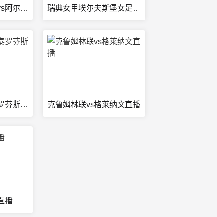
奥丙西因斯布鲁克vs阿尔塔奇B队在线观看
瑞典女甲埃尔夫斯堡女足vs特雷勒堡女足在线观看
科英布拉大学vs泰罗芬斯直播
克鲁姆林联vs格莱纳文直播
直播