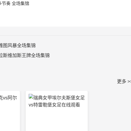
伦多节奏 全场集锦
2西雅图风暴全场集锦
68拉斯维加斯王牌全场集锦
更多 >