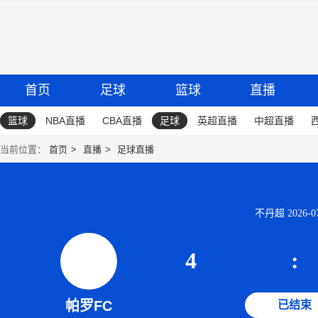
首页
足球
篮球
直播
篮球
NBA直播
CBA直播
足球
英超直播
中超直播
当前位置：
首页
直播
足球直播
不丹超 2026-07-
4
:
帕罗FC
已结束