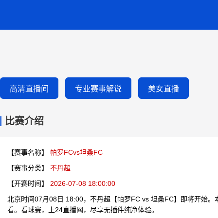
高清直播间
专业赛事解说
美女直播
比赛介绍
【赛事名称】
帕罗FCvs坦桑FC
【赛事分类】
不丹超
【开赛时间】
2026-07-08 18:00:00
北京时间07月08日 18:00，不丹超【帕罗FC vs 坦桑FC】即将
看。看球赛，上24直播网，尽享无插件纯净体验。