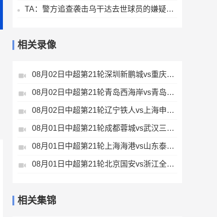
TA：警方追查袭击乌干达去世球员的嫌疑人，俱乐部将退役其球衣
相关录像
08月02日中超第21轮深圳新鹏城vs重庆铜梁龙全场录像
08月02日中超第21轮青岛西海岸vs青岛海牛全场录像
08月02日中超第21轮辽宁铁人vs上海申花全场录像
08月01日中超第21轮成都蓉城vs武汉三镇全场录像
08月01日中超第21轮上海海港vs山东泰山全场录像
08月01日中超第21轮北京国安vs浙江全场录像
相关集锦