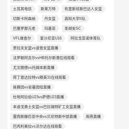
土耳其电信
斯莱万特
布里斯班斯巴达人女篮
切斯卡阿森纳
丹女篮
高知大学II队
巴塞罗那元老
玛基亚
圣胡安SC
VFL维查尔
爱沙尼亚U16
阿拉戈亚诺体育队
贾拉夫女篮vs波普女篮直播
法罗联阿吉尔vsHB托尔斯港在线观看
尤文图德vs托姆本斯直播
荷丁恩达拉特vs精英31在线观看
侯赛因vs安曼团结直播
杜哈阿拉伯U23vs萨德U23直播
本迪戈勇士女篮vs巴拉瑞特矿工女篮直播
雷西斯滕匹亚中央vs贝尼特斯中部直播
雨燕直播
巴丙利美拉vs沃尔达在线观看