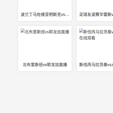
波兰丁马佐维亚明斯克vs雅盖隆B队在线观看
北布里斯班vs耶龙加直播