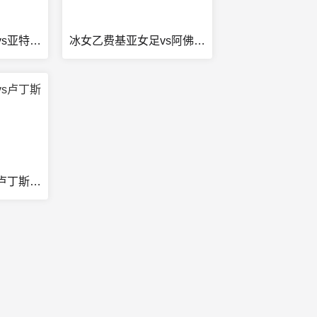
足球友谊赛华雷斯vs亚特兰特在线观看
冰女乙费基亚女足vs阿佛坦斯女足在线观看
斯伐丙马拉茨基vs卢丁斯在线观看