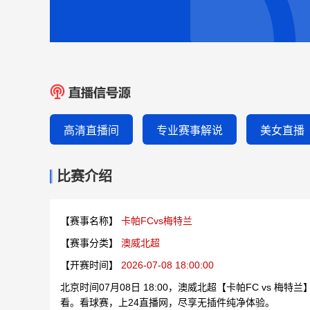
高清直播间
专业赛事解说
美女直播
比赛介绍
【赛事名称】
卡帕FCvs梅特兰
【赛事分类】
澳威北超
【开赛时间】
2026-07-08 18:00:00
北京时间07月08日 18:00，澳威北超【卡帕FC vs 
看。看球赛，上24直播网，尽享无插件纯净体验。