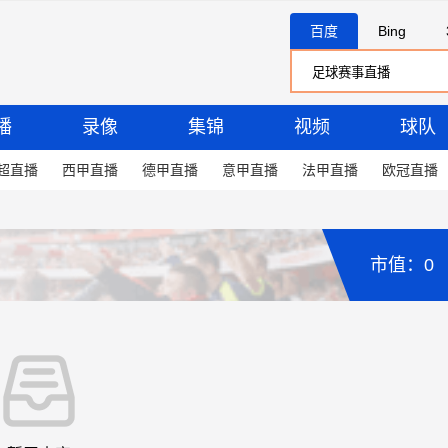
百度
Bing
播
录像
集锦
视频
球队
超直播
西甲直播
德甲直播
意甲直播
法甲直播
欧冠直播
市值：0