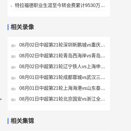
特拉福德职业生涯至今转会费累计9530万欧，创造门将历史纪录
相关录像
08月02日中超第21轮深圳新鹏城vs重庆铜梁龙全场录像
08月02日中超第21轮青岛西海岸vs青岛海牛全场录像
08月02日中超第21轮辽宁铁人vs上海申花全场录像
08月01日中超第21轮成都蓉城vs武汉三镇全场录像
08月01日中超第21轮上海海港vs山东泰山全场录像
08月01日中超第21轮北京国安vs浙江全场录像
>
相关集锦