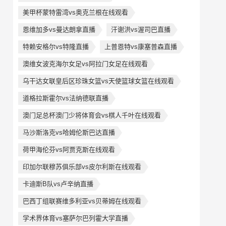
美甲杯蒙特雷湾vs奥克兰根在线观看
恩维加多vs曼达朗拿直播
汗谢洪vs渥司巴直播
特赖安格尔vs特隆直播
上普恩特vs康塞普森直播
澳维女波克海尔女足vs阿拉门女足在线观看
乌干达女联皇后区珍珠女篮vs天使篮球女篮在线观看
道格拉斯霍尔vs法纳德联直播
澳门足总杯澳门少将体育会vs棋人千叶在线观看
马沙斯洛克vs哈姆伦斯巴达直播
荷甲海伦芬vs阿贾克斯在线观看
印加尔联穆苏俱乐部vs皮尔利斯在线观看
卡迪斯B队vs卢辛纳直播
巴西丁组联赛维多利亚vs贝蒂姆在线观看
学术界体育vs塞萨尔巴列霍大学直播