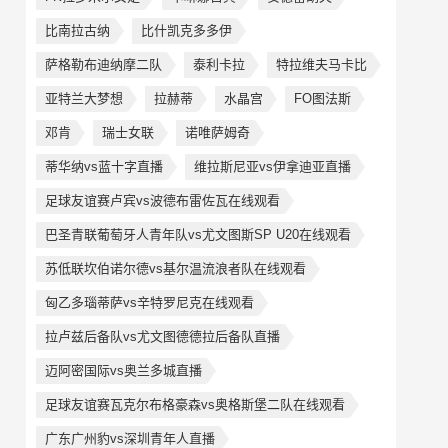
比南拉古纳
比什凯克多多伊
萨格勒布迪纳摩二队
泰利卡拉
特拉维夫马卡比
亚特兰大梦想
拉赫蒂
水晶宫
FO图法斯
邓肯
瑞士女联
诺唯萨姆奇
蒂华纳vs蓝十字直播
维拉斯尼亚vs伊拿迪亚直播
足球友谊赛卢宾vs波德布雷佐瓦在线观看
巴圣青联葡萄牙人青年队vs尤文图斯SP U20在线观看
苏低联坎伯诺尔德vs基尔温流浪者队在线观看
匈乙多瑙蒂萨vs辛特罗尼克在线观看
拉卢兹后备队vs尤文图德德拉后备队直播
迈阿密国际vs奥兰多城直播
足球友谊赛瓦克尔布格豪森vs奥格斯堡二队在线观看
广东广州豹vs深圳青年人直播